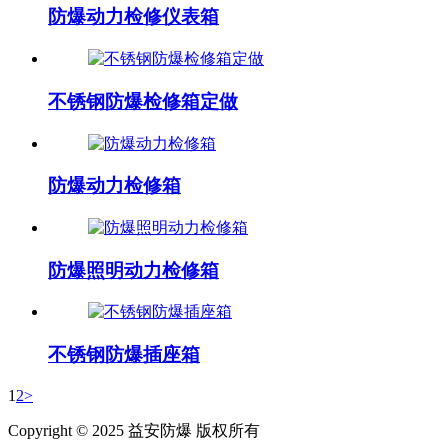
防爆动力检修仪表箱
不锈钢防爆检修箱定做
防爆动力检修箱
防爆照明动力检修箱
不锈钢防爆插座箱
1
2
>
Copyright © 2025 益安防爆 版权所有