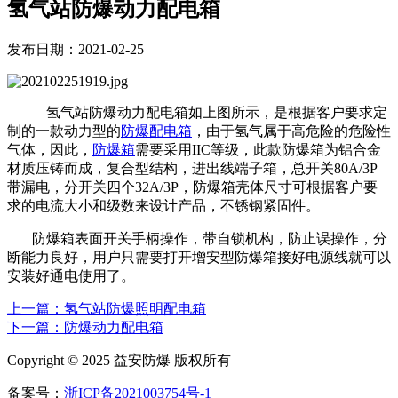
氢气站防爆动力配电箱
发布日期：2021-02-25
氢气站防爆动力配电箱如上图所示，是根据客户要求定
制的一款动力型的
防爆配电箱
，由于氢气属于高危险的危险性
气体，因此，
防爆箱
需要采用IIC等级，此款防爆箱为铝合金
材质压铸而成，复合型结构，进出线端子箱，总开关80A/3P
带漏电，分开关四个32A/3P，防爆箱壳体尺寸可根据客户要
求的电流大小和级数来设计产品，不锈钢紧固件。
防爆箱表面开关手柄操作，带自锁机构，防止误操作，分
断能力良好，用户只需要打开增安型防爆箱接好电源线就可以
安装好通电使用了。
上一篇：氢气站防爆照明配电箱
下一篇：防爆动力配电箱
Copyright © 2025 益安防爆 版权所有
备案号：
浙ICP备2021003754号-1