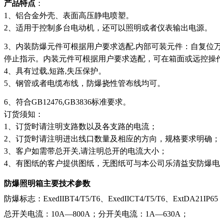
产品特点
：
1、铝合金外壳、表面高压静电喷塑。
2、适用于控制多台电动机，还可以照明或者仪表输
出电源。
3、内装防爆元件可根据用户要求选配.内部可装元件：自复位
停止指示。内装元件可根据用户要求选配，可在箱面或远控操
4、具有过载,短路,失压保护。
5、
钢管或者电缆布线，防爆挠性管布线
均可。
6、符合GB12476,GB3836标准要求。
订货须知：
1、订货时请注明支路数以及各支路的电流；
2、订货时请注明进出线口数量及相应的方向，规格要求明确；
3、客户如需带总开关,请注明总开的电流大小；
4、有图纸的客户提供图纸，无图纸可与本公司乐清益安防爆
防爆照明箱主要技术参数
防爆标志：ExedIIBT4/T5/T6、ExedIICT4/T5/T6、
ExtDA21IP65
总开关电流：10A—800A；分开关电流：1A—630A；