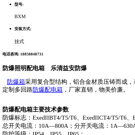
型号:
BXM
安装方式:
挂式
电话咨询: 18858848731
防爆照明配电箱 乐清益安防爆
防爆箱
采用复合型结构，铝合金材质压铸而成，
定制多回路
防爆配电箱
，厂家直销，物美价廉。
防爆配电箱主要技术参数
防爆标志：
ExedIIBT4/T5/T6、ExedIICT4/T5/T6、
总开关电流：
10A—800A；分开关电流：1A—630
防护等级：
IP54、IP55、IP65；